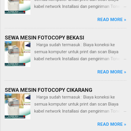
Installa
py bisa
kabel network Installasi dan pengiriman Toner,
si dan
juga
spareparts dan service
pengiri
READ MORE »
melaku
man
kan
Toner,
fungsi
SEWA MESIN FOTOCOPY BEKASI
sparep
Print
Harga sudah termasuk : Biaya koneksi ke
arts
dan
semua komputer untuk print dan scan Biaya
dan
Scan.
kabel network Installasi dan pengiriman Toner,
service
Konek
spareparts dan service
si
READ MORE »
sewa
mesin
SEWA MESIN FOTOCOPY CIKARANG
fotoco
py ke
Harga sudah termasuk : Biaya koneksi ke
jaringa
semua komputer untuk print dan scan Biaya
n
kabel network Installasi dan pengiriman Toner,
kompu
spareparts dan service
READ MORE »
ter