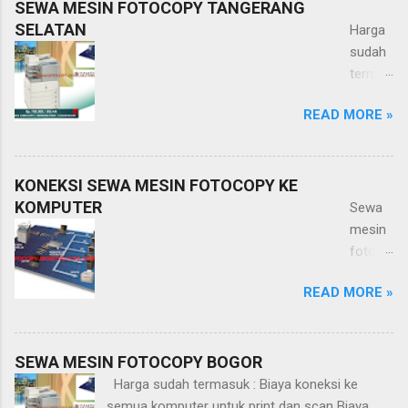
SEWA MESIN FOTOCOPY TANGERANG
SELATAN
Harga
sudah
termas
uk :
READ MORE »
Biaya
koneks
i ke
semua
KONEKSI SEWA MESIN FOTOCOPY KE
kompu
KOMPUTER
Sewa
ter
mesin
untuk
fotoco
print
py
READ MORE »
dan
selain
scan
berfun
Biaya
gsi
kabel
sebaga
SEWA MESIN FOTOCOPY BOGOR
networ
i
Harga sudah termasuk : Biaya koneksi ke
k
fotoco
semua komputer untuk print dan scan Biaya