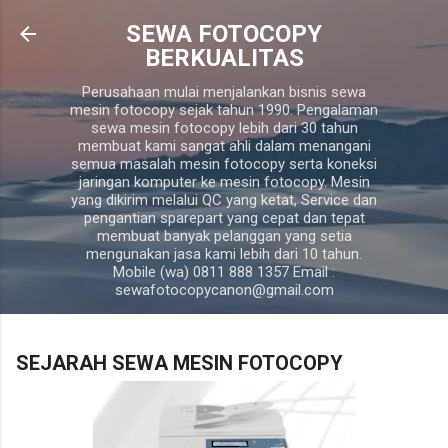
Langsung ke konten utama
SEWA FOTOCOPY
BERKUALITAS
Perusahaan mulai menjalankan bisnis sewa
mesin fotocopy sejak tahun 1990. Pengalaman
sewa mesin fotocopy lebih dari 30 tahun
membuat kami sangat ahli dalam menangani
semua masalah mesin fotocopy serta koneksi
jaringan komputer ke mesin fotocopy. Mesin
yang dikirim melalui QC yang ketat, Service dan
pengantian sparepart yang cepat dan tepat
membuat banyak pelanggan yang setia
mengunakan jasa kami lebih dari 10 tahun.
Mobile (wa) 0811 888 1357 Email :
sewafotocopycanon@gmail.com
SEJARAH SEWA MESIN FOTOCOPY